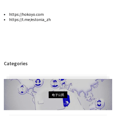
https://hokoyo.com
https://t.me/estonia_zh
Categories
电子公民