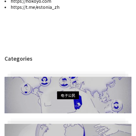
https://hokoyo.com
https://t.me/estonia_zh
Categories
电子公民