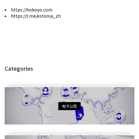
https://hokoyo.com
https://t.me/estonia_zh
Categories
电子公民