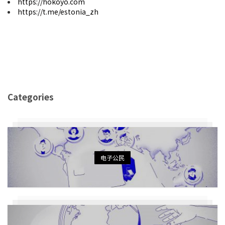
https://hokoyo.com
https://t.me/estonia_zh
Categories
电子公民