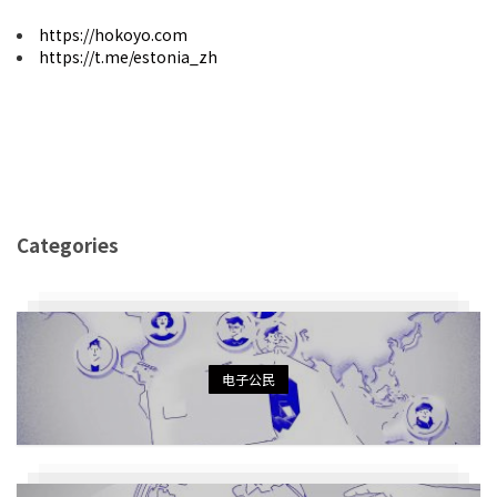
https://hokoyo.com
https://t.me/estonia_zh
Categories
电子公民