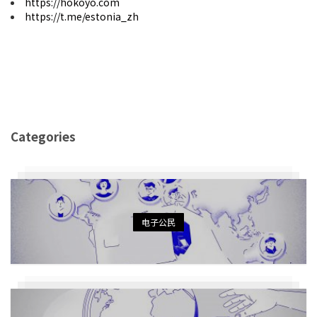
https://hokoyo.com
https://t.me/estonia_zh
Categories
电子公民